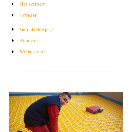
Nat systeem
Infrezen
Gemiddelde prijs
Renovatie
Welke vloer?