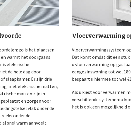
lvoorde
Vloerverwarming o
ordelen: zo is het plaatsen
Vloerverwarmingssysteem op g
ig en warmt het doorgaans
Dat komt omdat dit een stuk g
 is elektrische
u vloerverwarming op gas laa
niet de hele dag door
eengezinswoning tot wel 180 m
f slaapkamer. Er zijn drie
bespaart u hiermee tot wel €1
ing: met elektrische matten,
Als u kiest voor verwarmen me
ktrische matten zijn in
verschillende systemen: u kun
l geplaatst en zorgen voor
het is ook een mogelijkheid o
eidingstelsel vlak onder de
treeks onder de
 al snel warm aanvoelt.