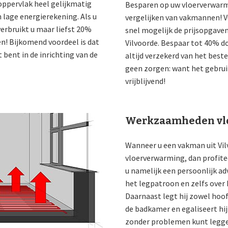
roppervlak heel gelijkmatig
Besparen op uw vloerverwarm
 lage energierekening. Als u
vergelijken van vakmannen! V
erbruikt u maar liefst 20%
snel mogelijk de prijsopgaven
en! Bijkomend voordeel is dat
Vilvoorde. Bespaar tot 40% do
 bent in de inrichting van de
altijd verzekerd van het beste
geen zorgen: want het gebruik
vrijblijvend!
Werkzaamheden vlo
Wanneer u een vakman uit Vilv
vloerverwarming, dan profiteer
u namelijk een persoonlijk ad
het legpatroon en zelfs over
Daarnaast legt hij zowel hoof
de badkamer en egaliseert hij
zonder problemen kunt legg