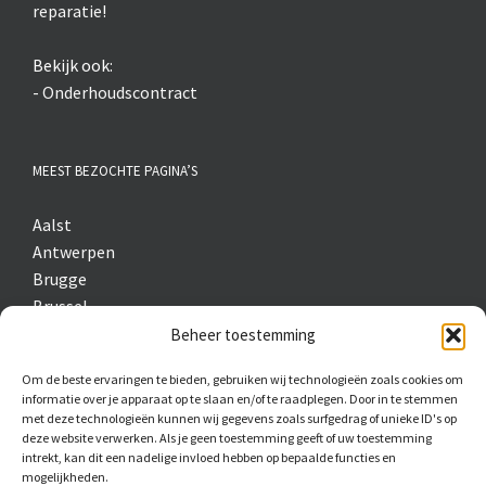
reparatie
!
Bekijk ook:
-
Onderhoudscontract
MEEST BEZOCHTE PAGINA’S
Aalst
Antwerpen
Brugge
Brussel
Hasselt
Beheer toestemming
Genk
Om de beste ervaringen te bieden, gebruiken wij technologieën zoals cookies om
Kortrijk
informatie over je apparaat op te slaan en/of te raadplegen. Door in te stemmen
Leuven
met deze technologieën kunnen wij gegevens zoals surfgedrag of unieke ID's op
deze website verwerken. Als je geen toestemming geeft of uw toestemming
Sint-Niklaas
intrekt, kan dit een nadelige invloed hebben op bepaalde functies en
Vilvoorde
mogelijkheden.