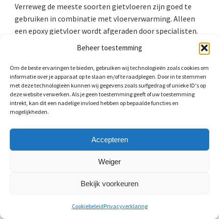
Verreweg de meeste soorten gietvloeren zijn goed te
gebruiken in combinatie met vloerverwarming. Alleen
een epoxy gietvloer wordt afgeraden door specialisten.
Dat komt omdat een epoxy gietvloer krimp- en
Beheer toestemming
uitzetspanningen niet goed kan opvangen. Wat, door de
temperatuur van vloerverwarming, wel noodzakelijk is.
Om de beste ervaringen te bieden, gebruiken wij technologieën zoals cookies om
informatie over je apparaat op te slaan en/of te raadplegen. Door in te stemmen
Gietvloeren die wel geschikt zijn, zijn troffelvloeren en
met deze technologieën kunnen wij gegevens zoals surfgedrag of unieke ID's op
polyurethaan.
deze website verwerken. Als je geen toestemming geeft of uw toestemming
intrekt, kan dit een nadelige invloed hebben op bepaalde functies en
mogelijkheden.
Laminaat op vloerverwarming
Laminaat is niet altijd de beste keuze. Dat komt vooral
Accepteren
omdat veel soorten laminaat de warmte van de
Weiger
vloerverwarming tegenhouden en niet goed geleiden.
Met de juiste vloeropbouw is het wel mogelijk om
Bekijk voorkeuren
laminaat te leggen. Zo moet u bij de vloeropbouw
rekening houden met de juiste ondervloer. Let er ook op
Cookiebeleid
Privacyverklaring
dat u laminaat kiest met een lage warmteweerstand.