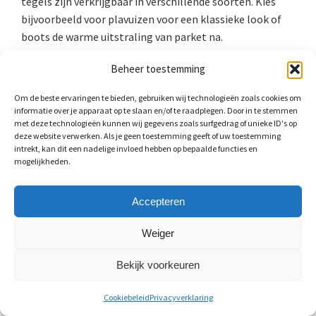
tegels zijn verkrijgbaar in verschillende soorten. Kies
bijvoorbeeld voor plavuizen voor een klassieke look of
boots de warme uitstraling van parket na.
Gietvloeren
Beheer toestemming
Om de beste ervaringen te bieden, gebruiken wij technologieën zoals cookies om
Gietvloeren zoals troffelvloeren zijn enorm geschikt
informatie over je apparaat op te slaan en/of te raadplegen. Door in te stemmen
voor vloerverwarming. Ze nemen de warmte goed op en
met deze technologieën kunnen wij gegevens zoals surfgedrag of unieke ID's op
deze website verwerken. Als je geen toestemming geeft of uw toestemming
geven het voldoende af aan de living. Wilt u een epoxy
intrekt, kan dit een nadelige invloed hebben op bepaalde functies en
vloerafwerking? Dit is eventueel mogelijk als u
mogelijkheden.
voldoende gebruik maakt van voegen. Epoxy is van
nature namelijk niet erg elastisch, en de kans op
Accepteren
beschadigingen is groot als u deze vloerafwerking kiest.
Weiger
Laminaat op vloerverwarming
Bekijk voorkeuren
Laminaat is een populaire keuze omdat het goedkoop is.
Maar niet alle laminaat is geschikt voor
Cookiebeleid
Privacyverklaring
vloerverwarming. Als u laminaat koopt dan staat er vaak