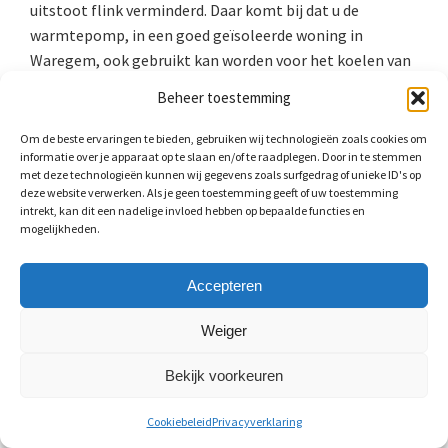
uitstoot flink verminderd. Daar komt bij dat u de
warmtepomp, in een goed geïsoleerde woning in
Waregem, ook gebruikt kan worden voor het koelen van
uw huis.
Beheer toestemming
Om de beste ervaringen te bieden, gebruiken wij technologieën zoals cookies om
informatie over je apparaat op te slaan en/of te raadplegen. Door in te stemmen
met deze technologieën kunnen wij gegevens zoals surfgedrag of unieke ID's op
deze website verwerken. Als je geen toestemming geeft of uw toestemming
intrekt, kan dit een nadelige invloed hebben op bepaalde functies en
mogelijkheden.
Accepteren
Weiger
Bekijk voorkeuren
Warmwaterklasse: CW-waarde
Cookiebeleid
Privacyverklaring