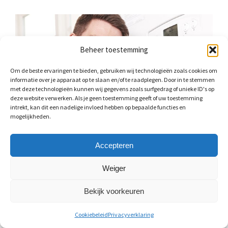
Beheer toestemming
Om de beste ervaringen te bieden, gebruiken wij technologieën zoals cookies om
informatie over je apparaat op te slaan en/of te raadplegen. Door in te stemmen
met deze technologieën kunnen wij gegevens zoals surfgedrag of unieke ID's op
deze website verwerken. Als je geen toestemming geeft of uw toestemming
intrekt, kan dit een nadelige invloed hebben op bepaalde functies en
mogelijkheden.
Accepteren
Warmwaterklasse: CW-waarde
Weiger
De CW-waarde staat voor comfort warm water. Deze
waarde geeft weer hoeveel warm water een cv-ketel per
Bekijk voorkeuren
minuut kan leveren. Hoe hoger de CW-waarde, hoe
sneller warm water uit de kraan stroomt. De CW-waarde
Cookiebeleid
Privacyverklaring
ligt tussen de 1 en 6. Bij een temperatuur van 40°C levert