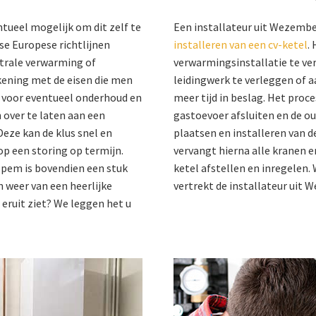
tueel mogelijk om dit zelf te
Een installateur uit Wezemb
rse Europese richtlijnen
installeren van een cv-ketel
.
entrale verwarming of
verwarmingsinstallatie te ver
ening met de eisen die men
leidingwerk te verleggen of a
en voor eventueel onderhoud en
meer tijd in beslag. Het proces
 over te laten aan een
gastoevoer afsluiten en de ou
e kan de klus snel en
plaatsen en installeren van d
op een storing op termijn.
vervangt hierna alle kranen en
pem is bovendien een stuk
ketel afstellen en inregelen
n weer van een heerlijke
vertrekt de installateur ui
eruit ziet? We leggen het u