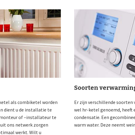
Soorten verwarming
ketel als combiketel worden
Er zijn verschillende soorte
 dient u de installatie te
wel hr-ketel genoemd, heeft
monteur of –installateur te
condensatie. Een gecombineer
n uit ons netwerk zorgen
warm water. Deze neemt weini
timaal werkt. Wilt u