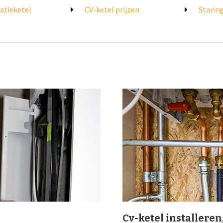
atieketel
CV-ketel prijzen
Storin
Cv-ketel installeren