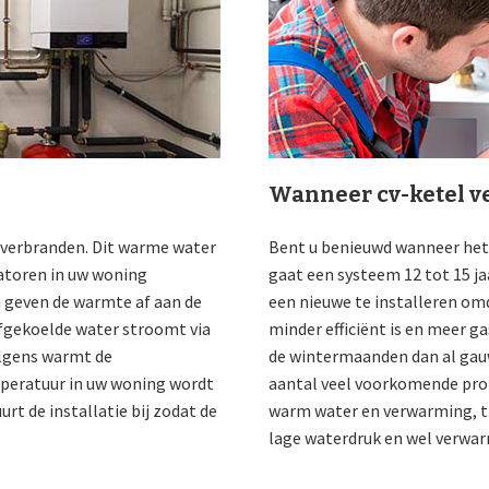
Wanneer cv-ketel v
 verbranden. Dit warme water
Bent u benieuwd wanneer het 
iatoren in uw woning
gaat een systeem 12 tot 15 ja
 geven de warmte af aan de
een nieuwe te installeren om
fgekoelde water stroomt via
minder efficiënt is en meer ga
volgens warmt de
de wintermaanden dan al gau
peratuur in uw woning wordt
aantal veel voorkomende probl
t de installatie bij zodat de
warm water en verwarming, t
lage waterdruk en wel verwa