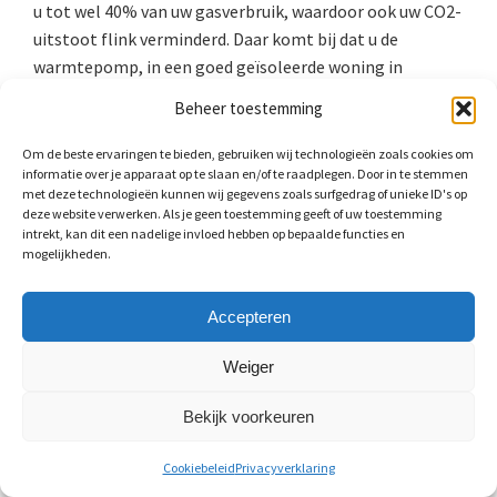
u tot wel 40% van uw gasverbruik, waardoor ook uw CO2-
uitstoot flink verminderd. Daar komt bij dat u de
warmtepomp, in een goed geïsoleerde woning in
Merelbeke, ook gebruikt kan worden voor het koelen van
Beheer toestemming
uw huis.
Om de beste ervaringen te bieden, gebruiken wij technologieën zoals cookies om
informatie over je apparaat op te slaan en/of te raadplegen. Door in te stemmen
met deze technologieën kunnen wij gegevens zoals surfgedrag of unieke ID's op
deze website verwerken. Als je geen toestemming geeft of uw toestemming
intrekt, kan dit een nadelige invloed hebben op bepaalde functies en
mogelijkheden.
Accepteren
Weiger
Bekijk voorkeuren
Cookiebeleid
Privacyverklaring
Warmwaterklasse: CW-waarde