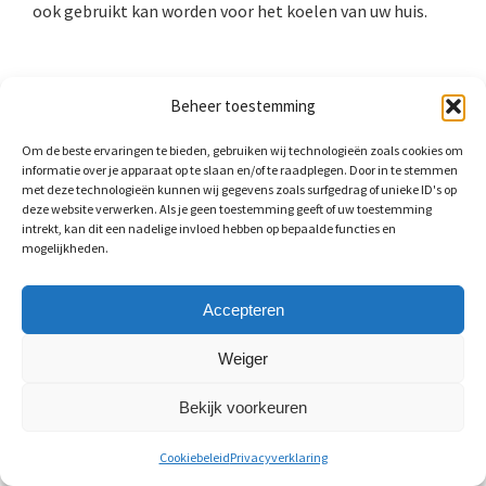
ook gebruikt kan worden voor het koelen van uw huis.
Beheer toestemming
Om de beste ervaringen te bieden, gebruiken wij technologieën zoals cookies om
informatie over je apparaat op te slaan en/of te raadplegen. Door in te stemmen
met deze technologieën kunnen wij gegevens zoals surfgedrag of unieke ID's op
deze website verwerken. Als je geen toestemming geeft of uw toestemming
intrekt, kan dit een nadelige invloed hebben op bepaalde functies en
mogelijkheden.
Accepteren
Weiger
Warmwaterklasse: CW-waarde
Bekijk voorkeuren
Als u kiest voor een combiketel, dan zult u een model in
een bepaalde CW-klasse moeten aanschaffen. CW-klasse
Cookiebeleid
Privacyverklaring
staat voor Comfort Warm Water. Dit geeft aan hoeveel