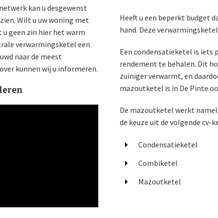
s netwerk kan u desgewenst
Heeft u een beperkt budget da
zien. Wilt u uw woning met
hand. Deze verwarmingsketels
 u geen zin hier het warm
ntrale verwarmingsketel een
Een condensatieketel is iets 
ieuwd naar de meest
rendement te behalen. Dit hou
over kunnen wij u informeren.
zuiniger verwarmt, en daardo
mazoutketel is in De Pinte oo
leren
De mazoutketel werkt namelij
de keuze uit de volgende cv-ke
Condensatieketel
Combiketel
Mazoutketel