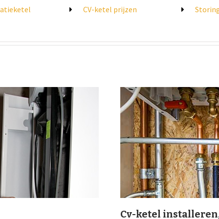
atieketel
CV-ketel prijzen
Storin
Cv-ketel installeren