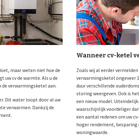
Wanneer cv-ketel v
oet, maar weten niet hoe de
Zoals wij al eerder vermelden
t uw cv de warmte. Als u de
verwarmingsketel ongeveer 12
n de verwarmingsketel aan.
duur verschillende ouderdoms
storing weergeven. Ook is het
r. Dit water loopt door al uw
een nieuw model. Uiteindelijk
mte verwarmen. Dankzij de
waarschijnlijk voordeliger dan
ement.
een aantal redenen om uw cv-k
hoger rendement, besparing 
woningwaarde.