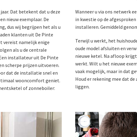
 jaar. Dat betekent dat u deze
Wanneer u via ons netwerk ee
een nieuw exemplaar. De
in kwestie op de afgesproken 
ng, dus wij begrijpen het als u
installeren. Gemiddeld genom
raden klanten uit De Pinte
Terwijl u werkt, het huishoude
et vereist namelijk enige
oude model afsluiten en verwi
olgen als u de centrale
nieuwe ketel. Na afloop krijg
Een installateur uit De Pinte
werkt. Wilt u het nieuwe exem
n scherpe prijzen uitvoeren.
vaak mogelijk, maar in dat gev
 dat de installatie snel en
Houd er rekening mee dat de 
optimaal wooncomfort geniet.
liggen.
entsketel of zonneboiler: